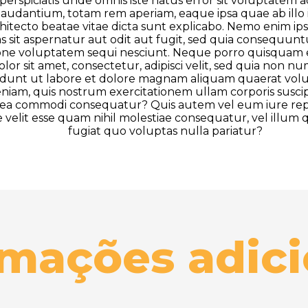
perspiciatis unde omnis iste natus error sit voluptatem
udantium, totam rem aperiam, eaque ipsa quae ab illo i
chitecto beatae vitae dicta sunt explicabo. Nemo enim 
s sit aspernatur aut odit aut fugit, sed quia consequun
ione voluptatem sequi nesciunt. Neque porro quisquam 
lor sit amet, consectetur, adipisci velit, sed quia non
idunt ut labore et dolore magnam aliquam quaerat vol
niam, quis nostrum exercitationem ullam corporis suscipit
x ea commodi consequatur? Quis autem vel eum iure rep
 velit esse quam nihil molestiae consequatur, vel illu
fugiat quo voluptas nulla pariatur?
rmações adici