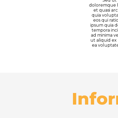
Sed ut 
doloremque la
et quasi ar
quia volupta
eos qui rat
ipsum quia do
tempora inc
ad minima ve
ut aliquid e
ea voluptate
Info