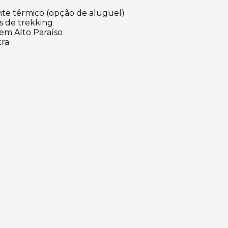
nte térmico (opção de aluguel)
s de trekking
 em Alto Paraíso
tra