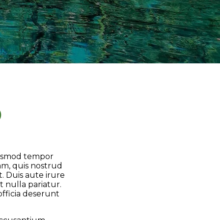
o
eiusmod tempor
am, quis nostrud
. Duis aute irure
t nulla pariatur.
officia deserunt