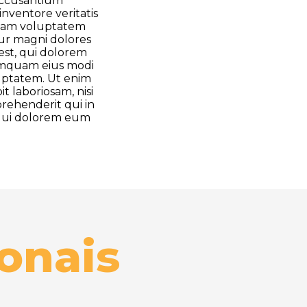
 accusantium
nventore veritatis
ipsam voluptatem
tur magni dolores
est, qui dolorem
 numquam eius modi
uptatem. Ut enim
 laboriosam, nisi
rehenderit qui in
m qui dolorem eum
onais