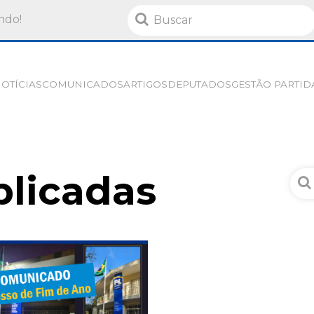
ndo!
OTÍCIAS
COMUNICADOS
ARTIGOS
DEPUTADOS
GESTÃO PARTID
blicadas