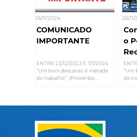
26/11/2024
26/11
COMUNICADO
Co
IMPORTANTE
o P
Rec
es
ENTRE 23/12/2023 E 7/1/2024.
ENTRE
“Um bom descanso é metade
“Um 
do trabalho” (Provérbio
do tr
Iugoslavo) O Diretório
Iugos
Estadual do Partido Liberal –
Estad
São Paulo (PL-SP) está...
São P