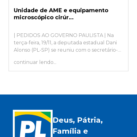
Unidade de AME e equipamento
microscópico cirúr…
| PEDIDOS AO GOVERNO PAULISTA | Na
terça-feira, 19/11, a deputada estadual Dani
Alonso (PL-SP) se reuniu com o secretário-
chefe da Casa Civil, Arthur Lima,...
continuar lendo...
Deus, Pátria,
Família e