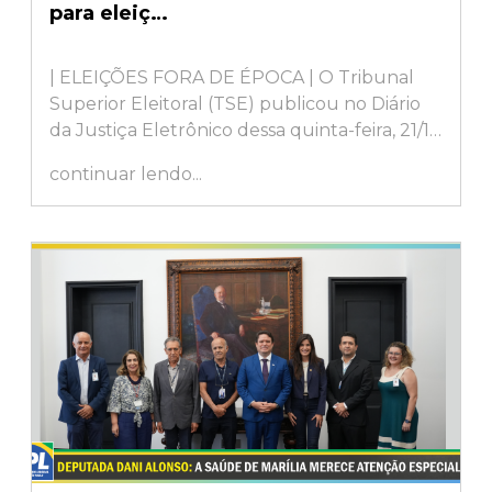
para eleiç…
| ELEIÇÕES FORA DE ÉPOCA | O Tribunal
Superior Eleitoral (TSE) publicou no Diário
da Justiça Eletrônico dessa quinta-feira, 21/11,
portaria com as datas definidas...
continuar lendo...